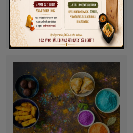
Seekh kabab
8,50
€
AJOUTER AU PANIER