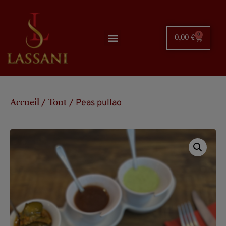
0
0,00
€
/
/ Peas pullao
Accueil
Tout