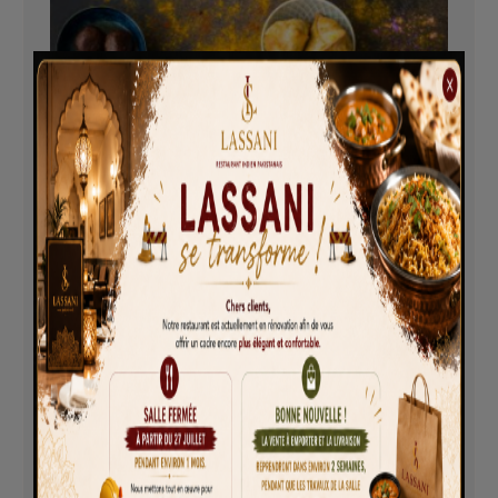
Poulet tikka
8,50
€
AJOUTER AU PANIER