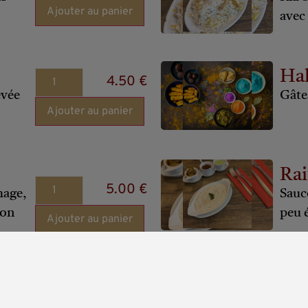
Ajouter au panier
avec
Ha
4.50 €
evée
Gâte
Ajouter au panier
Rai
5.00 €
mage,
Sauc
son
peu 
Ajouter au panier
Naa
5.00 €