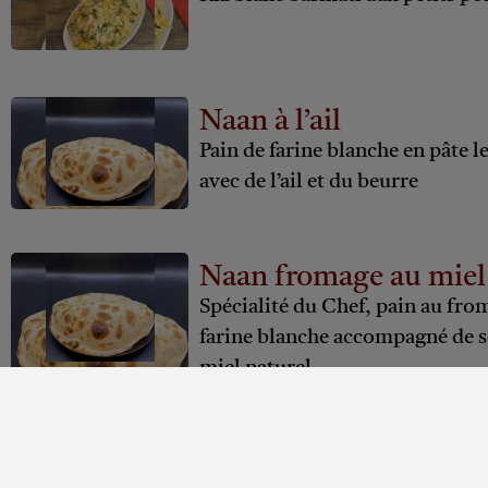
Naan à l’ail
Pain de farine blanche en pâte l
avec de l’ail et du beurre
Naan fromage au miel
Spécialité du Chef, pain au fro
farine blanche accompagné de 
miel naturel
Naan Kashmiri