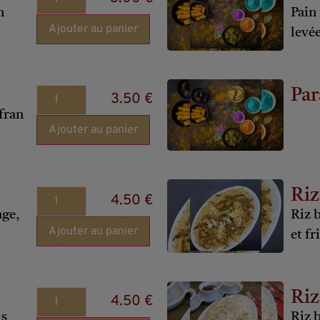
n
Pain
Ajouter au panier
levé
Par
3.50 €
fran
Ajouter au panier
Riz
4.50 €
age,
Riz 
Ajouter au panier
et fr
Riz
4.50 €
is
Riz 