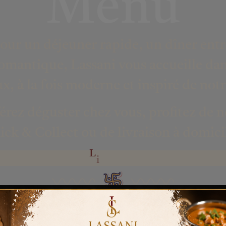
Menu
pour
un déjeuner rapide
,
un dîner entr
omantique
, Lassani vous accueille da
x, à la fois moderne et inspiré de notr
férez déguster chez vous, profitez de n
ick & Collect
ou de
livraison à domici
o
n
a
r
L
i
v
i
s