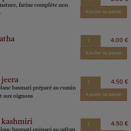
 nature, farine complète non
Ajouter au panier
e
atha
4.00 €
Ajouter au panier
 jeera
4.50 €
blanc basmati préparé au cumin
Ajouter au panier
it aux oignons
 kashmiri
4.50 €
blanc basmati préparé au safran