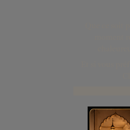
Que ce soit 
moment r
chaleureu
Et si vous pré
Cl