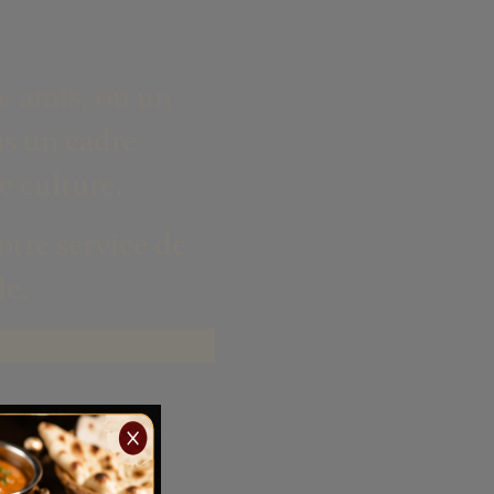
e amis
, ou
un
ns un cadre
e culture.
otre service de
le
.