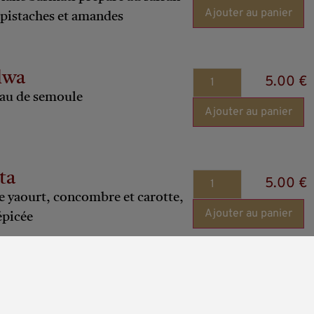
Ajouter au panier
 pistaches et amandes
lwa
5.00 €
au de semoule
Ajouter au panier
ta
5.00 €
e yaourt, concombre et carotte,
Ajouter au panier
épicée
n au fromage ail
5.00 €